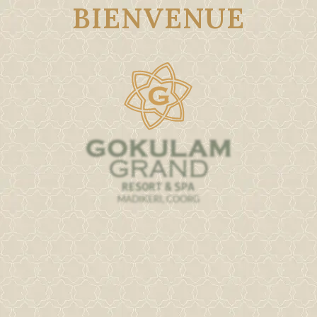
B
I
E
N
V
E
N
U
E